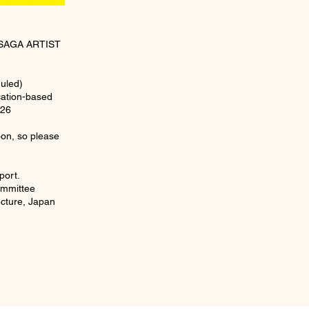
t SAGA ARTIST
uled)
ication-based
026
oon, so please
port.
mmittee
ecture, Japan