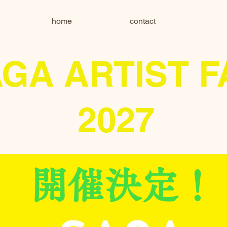
home
contact
GA ARTIST F
2027
​開催決定！