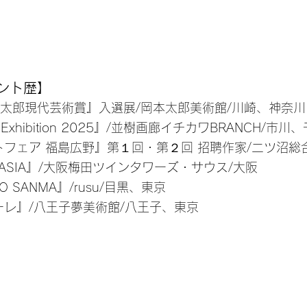
ント歴】
岡本太郎現代芸術賞』入選展/岡本太郎美術館/川崎、神奈川
R Exhibition 2025』/並樹画廊イチカワBRANCH/市川
 福島広野』第１回・第２回 招聘作家/二ツ沼総合
N ASIA』/大阪梅田ツインタワーズ・サウス/大阪
O SANMA』/rusu/目黒、東京
ーレ』/八王子夢美術館/八王子、東京