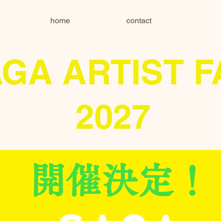
home
contact
GA ARTIST F
2027
​開催決定！