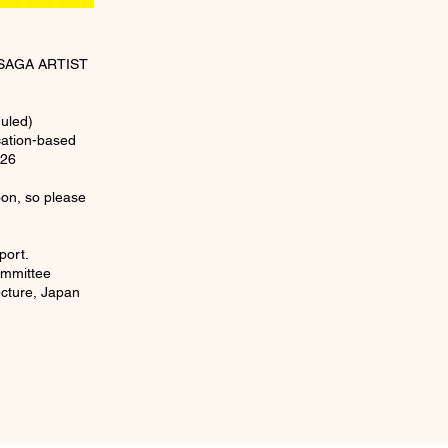
t SAGA ARTIST
uled)
ication-based
026
oon, so please
port.
mmittee
ecture, Japan