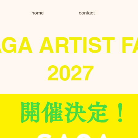
home
contact
GA ARTIST F
2027
​開催決定！