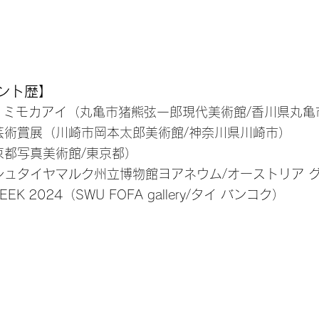
ント歴】
YE / ミモカアイ（丸亀市猪熊弦一郎現代美術館/香川県丸
代芸術賞展（川崎市岡本太郎美術館/神奈川県川崎市）
京都写真美術館/東京都）
Graz（シュタイヤマルク州立博物館ヨアネウム/オーストリア
WEEK 2024（SWU FOFA gallery/タイ バンコク）