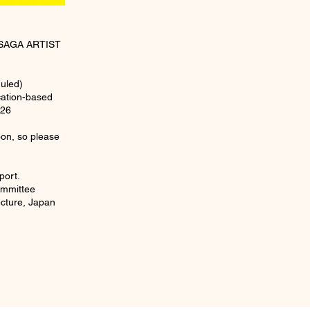
t SAGA ARTIST
uled)
ication-based
026
oon, so please
port.
mmittee
ecture, Japan