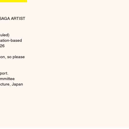
t SAGA ARTIST
uled)
ication-based
026
oon, so please
port.
mmittee
ecture, Japan